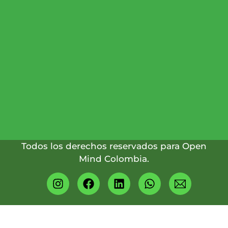
ATENCIÓN:
(601)
745
2294
(+57)
317
4349824
Todos los derechos reservados para Open
Mind Colombia.