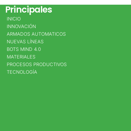
Datos
Principales
INICIO
DIRECCIÓN
INNOVACIÓN
PRINCIPAL
ARMADOS AUTOMATICOS
NUEVAS LÍNEAS
CALLE
BOTS MIND 4.0
25D
MATERIALES
PROCESOS PRODUCTIVOS
NO.
TECNOLOGÍA
95A
–
80
BOGOTÁ
D.C
,