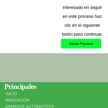
interesado en seguir
en este proceso haz
clic en el siguiente
botón para continuar.
Iniciar Proceso
Datos
Principales
INICIO
DIRECCIÓN
INNOVACIÓN
PRINCIPAL
ARMADOS AUTOMATICOS