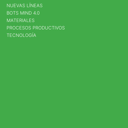
NUEVAS LÍNEAS
CALLE
BOTS MIND 4.0
25D
MATERIALES
PROCESOS PRODUCTIVOS
NO.
TECNOLOGÍA
95A
–
80
BOGOTÁ
D.C
,
COLOMBIA
LUNES
–