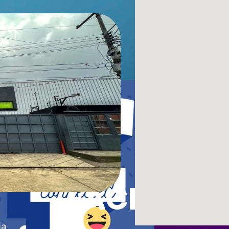
n
FACEBOO
ia