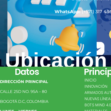
WhatsApp:
(+571) 317 43
Ubicación
Datos
Princi
INICIO
DIRECCIÓN PRINCIPAL
INNOVACIÓN
CALLE 25D NO. 95A – 80
ARMADOS AU
NUEVAS LÍNEA
BOGOTÁ D.C
, COLOMBIA
BOTS MIND 4.