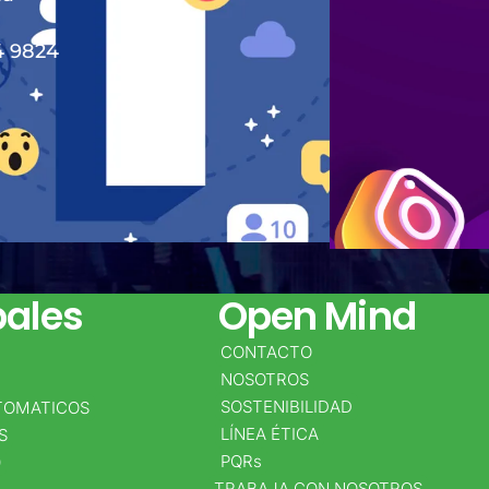
4 982
4
pales
Open Mind
CONTACTO
NOSOTROS
SOSTENIBILIDAD
TOMATICOS
LÍNEA ÉTICA
S
PQRs
0
TRABAJA CON NOSOTROS