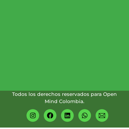
DE
ATENCIÓN:
(601)
745
2294
(+57)
317
4349824
Todos los derechos reservados para Open
Mind Colombia.