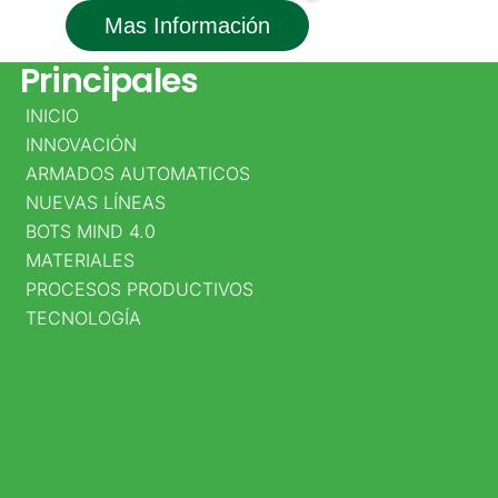
Mas Información
Datos
Principales
INICIO
DIRECCIÓN
INNOVACIÓN
PRINCIPAL
ARMADOS AUTOMATICOS
NUEVAS LÍNEAS
CALLE
BOTS MIND 4.0
25D
MATERIALES
PROCESOS PRODUCTIVOS
NO.
TECNOLOGÍA
95A
–
80
BOGOTÁ