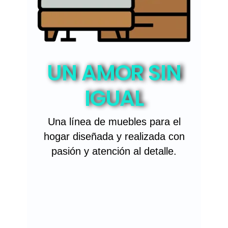
UN AMOR SIN
IGUAL
Una línea de muebles para el
hogar diseñada y realizada con
O
pasión y atención al detalle.
m
e
p