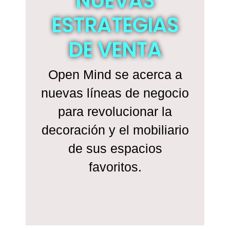
NUEVAS
ESTRATEGIAS
DE VENTA
Open Mind se acerca a
nuevas líneas de negocio
p
ara revolucionar la
o
decoración y el mobiliario
de sus espacios
favoritos.