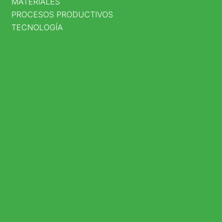
MATERIALES
PROCESOS PRODUCTIVOS
NO.
TECNOLOGÍA
95A
–
80
BOGOTÁ
D.C
,
COLOMBIA
LUNES
–
VIERNES
8:00