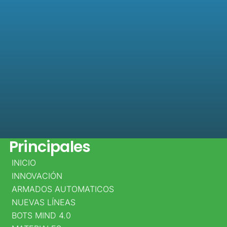
Datos
Principales
INICIO
DIRECCIÓN
INNOVACIÓN
PRINCIPAL
ARMADOS AUTOMATICOS
NUEVAS LÍNEAS
CALLE
BOTS MIND 4.0
25D