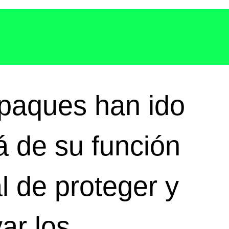
paques han ido
á de su
función
al de proteger y
ar los