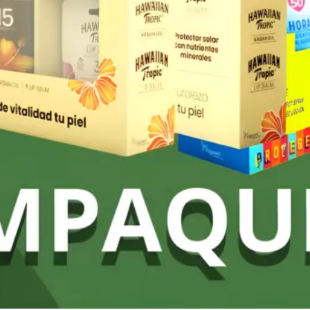
Flanger y Tacker
Puntas de Góndola
Stoppers – Saltarines
Tent Card