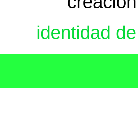
creación
identidad d