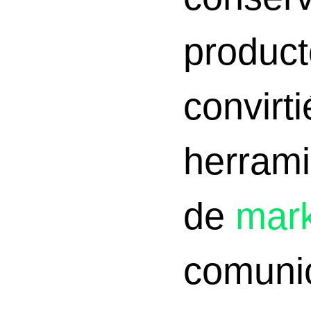
product
convirt
herrami
de
mark
comunic