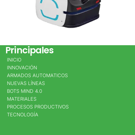
Datos
Principales
INICIO
DIRECCIÓN
INNOVACIÓN
PRINCIPAL
ARMADOS AUTOMATICOS
NUEVAS LÍNEAS
CALLE
BOTS MIND 4.0
25D
MATERIALES
PROCESOS PRODUCTIVOS
NO.
TECNOLOGÍA
95A
–