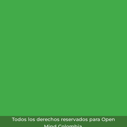
PM
LÍNEAS
DE
ATENCIÓN:
(601)
745
2294
(+57)
317
4349824
Todos los derechos reservados para Open
Mind Colombia.