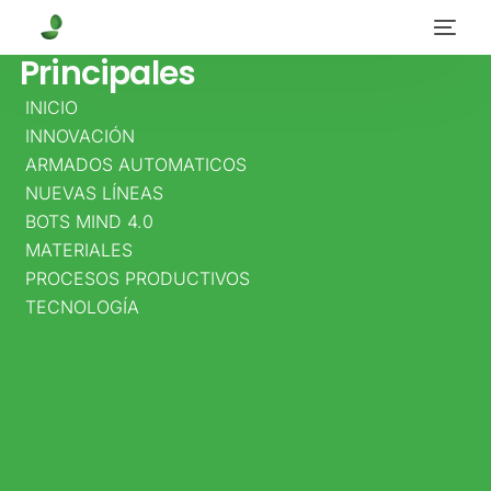
Datos
Principales
INICIO
DIRECCIÓN
INNOVACIÓN
PRINCIPAL
ARMADOS AUTOMATICOS
NUEVAS LÍNEAS
CALLE
BOTS MIND 4.0
25D
MATERIALES
PROCESOS PRODUCTIVOS
NO.
TECNOLOGÍA
95A
–
80
BOGOTÁ