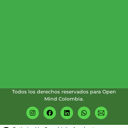
DE
ATENCIÓN:
(601)
745
2294
(+57)
317
4349824
Todos los derechos reservados para Open
Mind Colombia.