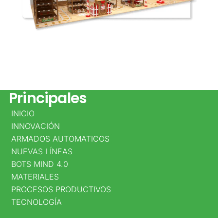
Datos
Principales
INICIO
DIRECCIÓN
INNOVACIÓN
PRINCIPAL
ARMADOS AUTOMATICOS
NUEVAS LÍNEAS
CALLE
BOTS MIND 4.0
25D
MATERIALES
PROCESOS PRODUCTIVOS
NO.
TECNOLOGÍA
95A